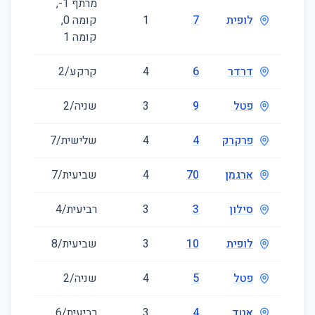
מרתף ‎-1‏,
לופית
7
1
קומה ‎0‏,
173
קומה ‎1‏
דרדר
6
4
קרקע/2
82
פטל
9
3
שניה/2
68
פרקרק
4
4
שלישית/7
77
ארגמן
70
4
שביעית/7
80
סילון
3
3
רביעית/4
62
לופית
10
3
שביעית/8
65
פטל
5
4
שניה/2
82
אטד
4
3
רביעית/6
65