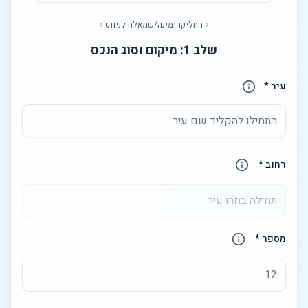
החליקו ימינה/שמאלה לניווט
שלב 1: מיקום וסוג הנכס
עיר *
רחוב *
שדה הרחוב יופעל לאחר בחירת עיר
מספר *