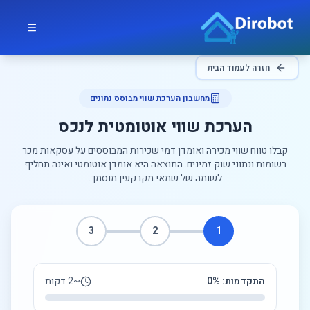
לג לתוכן הראשי
דירובוט
חזרה לעמוד הבית
מחשבון הערכת שווי מבוסס נתונים
הערכת שווי אוטומטית לנכס
קבלו טווח שווי מכירה ואומדן דמי שכירות המבוססים על עסקאות מכר
רשומות ונתוני שוק זמינים. התוצאה היא אומדן אוטומטי ואינה תחליף
לשומה של שמאי מקרקעין מוסמך.
חשבו את שווי ודמי השכירות של הנכס
3
2
1
התקדמות:
%
0
~2 דקות