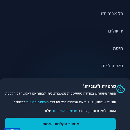
תל אביב יפו
ירושלים
חיפה
ראשון לציון
פתח תקווה
פרטיות ו"עוגיות"
האתר משתמש במדידה סטטיסטית מצטברת. ניתן לבחור אם לאפשר גם הקלטת
חוויית שימוש, ולשנות את הבחירה בכל עת דרך
העדפות פרטיות
בתחתית
האתר. למידע נוסף, עיינו ב
מדיניות הפרטיות
שלנו.
©
2026
Dirobot Real Estate Intelligence. כל הזכויות שמורות.
אישור הקלטת שימוש
פלטפורמת נתונים ובינה מלאכותית לניתוח שוק הנדל״ן.