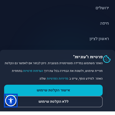
ירושלים
חיפה
ראשון לציון
פתח תקווה
פרטיות ו"עוגיות"
האתר משתמש במדידה סטטיסטית מצטברת. ניתן לבחור אם לאפשר גם הקלטת
חוויית שימוש, ולשנות את הבחירה בכל עת דרך
העדפות פרטיות
בתחתית
האתר. למידע נוסף, עיינו ב
מדיניות הפרטיות
שלנו.
©
2026
Dirobot Real Estate Intelligence. כל הזכויות שמורות.
אישור הקלטת שימוש
פלטפורמת נתונים ובינה מלאכותית לניתוח שוק הנדל״ן.
ללא הקלטת שימוש