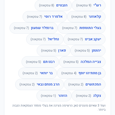
רש"י
הנבטים
(
9
עסקאות)
(
8
עסקאות)
קלאוזנר
אלפרד רוסי
(
8
עסקאות)
(
7
עסקאות)
בעלי התוספות
ברנפלד שמעון
(
7
עסקאות)
(
7
עסקאות)
יעקב אבינו
נחליאל
(
7
עסקאות)
(
7
עסקאות)
יהונתן
פארן
(
5
עסקאות)
(
5
עסקאות)
צבייה המלכה
רבנו תם
(
5
עסקאות)
(
5
עסקאות)
בן מתתיהו יוסף
בר יוחאי
(
4
עסקאות)
(
2
עסקאות)
המכתשים
הרב מנחם גבאי
(
2
עסקאות)
(
2
עסקאות)
צקלג
הזוהר
(
2
עסקאות)
(
1
עסקאות)
ועוד
3
שאינם מוצגים כאן; הרשימה מציגה את בעלי מספר העסקאות הגבוה
ביותר.