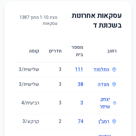
עסקאות אחרונות
מציג
10
-
1
מתוך
1387
בשכונת
ד
עסקאות
מספר
גודל
רחוב
חדרים
קומה
בית
(מ״ר)
התלמוד
111
3
שלישית/3
61
מצדה
38
3
שלישית/3
56
יצחק
3
3
רביעית/4
46
שיפר
רמב"ן
74
2
קרקע/3
50