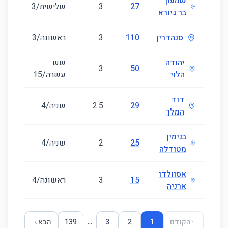
שמעון
27
3
שלישית/3
36
בר גיורא
סנהדרין
110
3
ראשונה/3
46
יהודה
שש
102
3
50
הלוי
עשרה/15
דוד
29
2.5
שניה/4
34
המלך
בנימין
25
2
שניה/4
37
מטודלה
אסוולדו
15
3
ראשונה/4
43
ארניה
...
הקודם
1
2
3
139
הבא