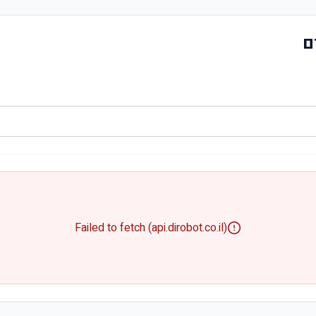
ם
Failed to fetch (api.dirobot.co.il)