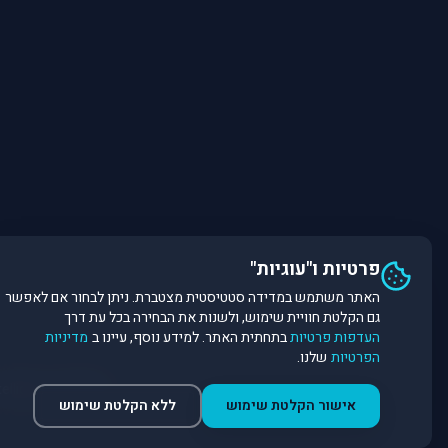
פרטיות ו"עוגיות"
האתר משתמש במדידה סטטיסטית מצטברת. ניתן לבחור אם לאפשר
גם הקלטת חוויית שימוש, ולשנות את הבחירה בכל עת דרך
העדפות פרטיות
בתחתית האתר. למידע נוסף, עיינו ב
מדיניות
הפרטיות
שלנו.
©
2026
Dirobot Real Estate Intelligence. כל הזכויות שמורות. פלטפורמת נתונים ובינה מלאכותית לניתוח שוק הנדל״ן.
אישור הקלטת שימוש
ללא הקלטת שימוש