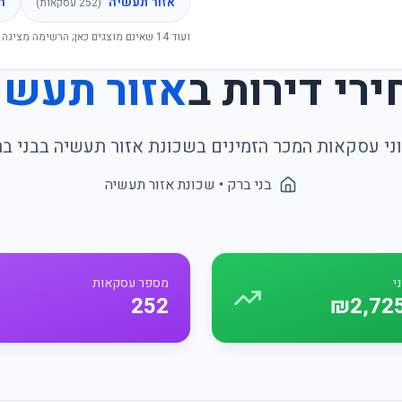
אזור תעשיה
ר
(
252
עסקאות)
ועוד
14
שאינם מוצגים כאן; הרשימה מציגה 
ירי דירות ב
אזור תעשי
ני עסקאות המכר הזמינים בשכונת
אזור תעשיה
ב
בני ב
בני ברק
• שכונת
אזור תעשיה
י
מספר עסקאות
252
₪2,72