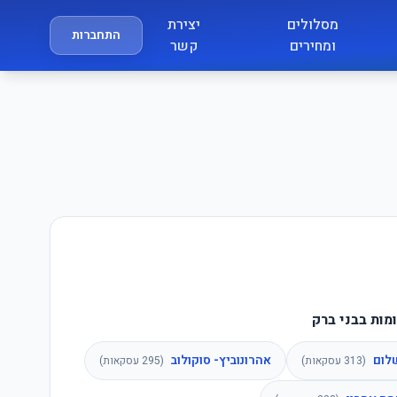
מסלולים
יצירת
התחברות
ומחירים
קשר
מות בבני ברק
לום
אהרונוביץ- סוקולוב
(
313
עסקאות)
(
295
עסקאות)