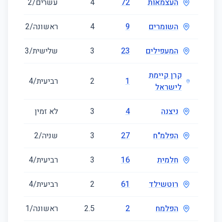
העצמאות
72
4
עשרים/2
01
השומרים
9
4
ראשונה/2
70
המעפילים
23
3
שלישית/3
61
קרן קיימת
1
2
רביעית/4
47
לישראל
ניצנה
4
3
לא זמין
68
הפלמ"ח
27
3
שניה/2
77
חלמית
16
3
רביעית/4
69
רוטשילד
61
2
רביעית/4
43
הפלמח
2
2.5
ראשונה/1
36