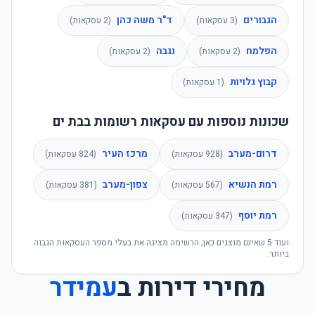
הגבורים
ד"ר משה כהן
(
3
עסקאות)
(
2
עסקאות)
הפלמח
נגבה
(
2
עסקאות)
(
2
עסקאות)
קבוץ גלויות
(
1
עסקאות)
שכונות נוספות עם עסקאות רשומות בבת ים
דרום-מערב
מרכז העיר
(
928
עסקאות)
(
824
עסקאות)
רמת הנשיא
צפון-מערב
(
567
עסקאות)
(
381
עסקאות)
רמת יוסף
(
347
עסקאות)
ועוד
5
שאינם מוצגים כאן; הרשימה מציגה את בעלי מספר העסקאות הגבוה
ביותר.
מחירי דירות ב
עמידר