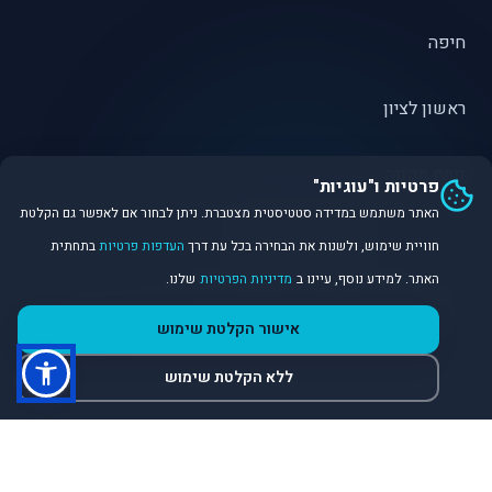
חיפה
ראשון לציון
פתח תקווה
פרטיות ו"עוגיות"
האתר משתמש במדידה סטטיסטית מצטברת. ניתן לבחור אם לאפשר גם הקלטת
חוויית שימוש, ולשנות את הבחירה בכל עת דרך
העדפות פרטיות
בתחתית
האתר. למידע נוסף, עיינו ב
מדיניות הפרטיות
שלנו.
©
2026
Dirobot Real Estate Intelligence. כל הזכויות שמורות.
אישור הקלטת שימוש
פלטפורמת נתונים ובינה מלאכותית לניתוח שוק הנדל״ן.
ללא הקלטת שימוש