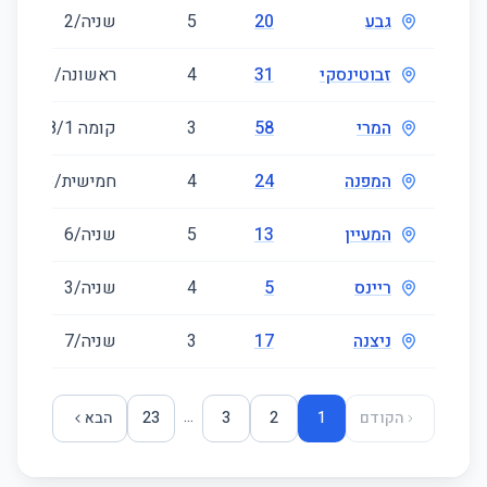
גבע
20
5
שניה/2
6
זבוטינסקי
31
4
ראשונה/3
5
המרי
58
3
קומה ‎1‏/8
1
המפנה
24
4
חמישית/3
9
המעיין
13
5
שניה/6
0
ריינס
5
4
שניה/3
3
ניצנה
17
3
שניה/7
2
...
הקודם
1
2
3
23
הבא