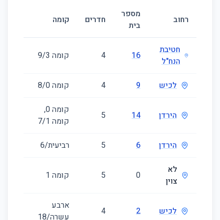
מספר
גודל
רחוב
חדרים
קומה
בית
(מ״ר)
חטיבת
16
4
קומה ‎3‏/9
86
הנח"ל
לכיש
9
4
קומה ‎0‏/8
103
קומה ‎0‏,
הירדן
14
5
167
קומה ‎1‏/7
הירדן
6
5
רביעית/6
125
לא
0
5
קומה ‎1‏
126
צוין
ארבע
לכיש
2
4
130
עשרה/18