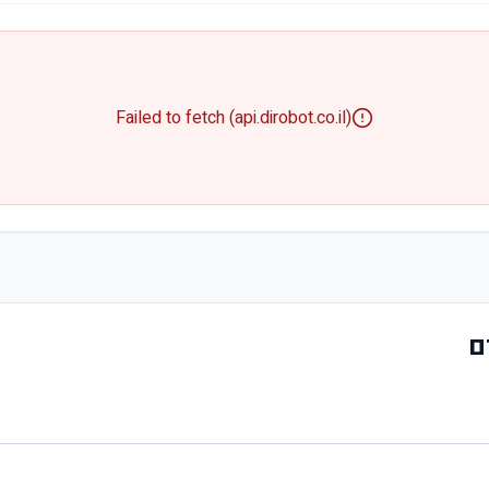
Failed to fetch (api.dirobot.co.il)
ם