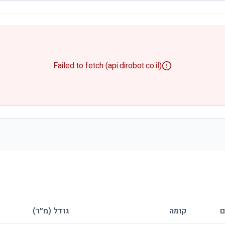
Failed to fetch (api.dirobot.co.il)
ם
קומה
גודל (מ״ר)