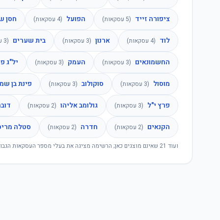
ציפורה זייד
הפועל
חסן ש
(
5
עסקאות)
(
4
עסקאות)
לוד
ארנון
בית שערים
(
4
עסקאות)
(
3
עסקאות)
(
3
עס
החשמונאים
העמק
יל"ג פ
(
3
עסקאות)
(
3
עסקאות)
מוסול
סוקולוב
פינת בן שמן
(
3
עסקאות)
(
3
עסקאות)
פרץ י"ל
גולומב אליהו
דובר
(
3
עסקאות)
(
2
עסקאות)
הקנאים
חדרה
סטלה מריס
(
2
עסקאות)
(
2
עסקאות)
ועוד
21
שאינם מוצגים כאן; הרשימה מציגה את בעלי מספר העסקאות הגבוה