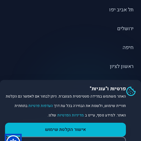
תל אביב יפו
ירושלים
חיפה
ראשון לציון
פתח תקווה
פרטיות ו"עוגיות"
האתר משתמש במדידה סטטיסטית מצטברת. ניתן לבחור אם לאפשר גם הקלטת
חוויית שימוש, ולשנות את הבחירה בכל עת דרך
העדפות פרטיות
בתחתית
האתר. למידע נוסף, עיינו ב
מדיניות הפרטיות
שלנו.
©
2026
Dirobot Real Estate Intelligence. כל הזכויות שמורות.
אישור הקלטת שימוש
פלטפורמת נתונים ובינה מלאכותית לניתוח שוק הנדל״ן.