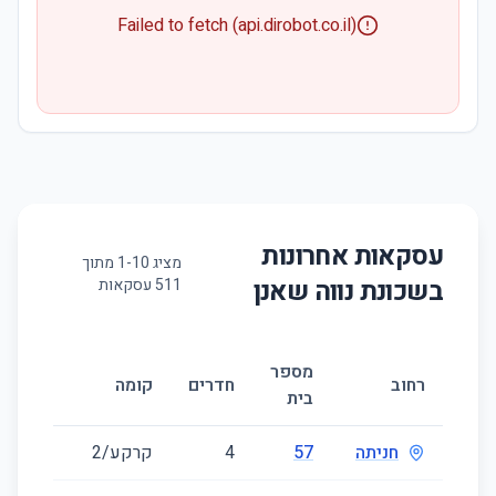
Failed to fetch (api.dirobot.co.il)
עסקאות אחרונות
מציג
10
-
1
מתוך
בשכונת
נווה שאנן
511
עסקאות
מספר
גודל
רחוב
חדרים
קומה
בית
(מ״ר)
חניתה
57
4
קרקע/2
83