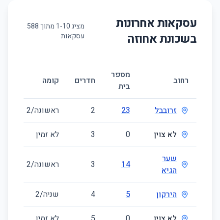
עסקאות אחרונות
מציג
10
-
1
מתוך
588
בשכונת
אחוזה
עסקאות
מספר
גוד
רחוב
חדרים
קומה
בית
(מ״
זרובבל
23
2
ראשונה/2
50
לא צוין
0
3
לא זמין
85
שער
14
3
ראשונה/2
66
הגיא
הירקון
5
4
שניה/2
98
לא צוין
0
5
לא זמין
122