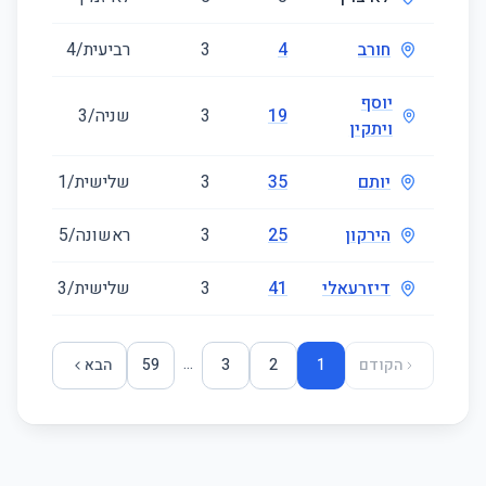
חורב
4
3
רביעית/4
76
יוסף
19
3
שניה/3
64
ויתקין
יותם
35
3
שלישית/1
83
הירקון
25
3
ראשונה/5
103
דיזרעאלי
41
3
שלישית/3
66
...
הקודם
1
2
3
59
הבא