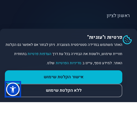
ראשון לציון
פתח תקווה
פרטיות ו"עוגיות"
האתר משתמש במדידה סטטיסטית מצטברת. ניתן לבחור אם לאפשר גם הקלטת
חוויית שימוש, ולשנות את הבחירה בכל עת דרך
העדפות פרטיות
בתחתית
האתר. למידע נוסף, עיינו ב
מדיניות הפרטיות
שלנו.
©
2026
Dirobot Real Estate Intelligence. כל הזכויות שמורות.
אישור הקלטת שימוש
פלטפורמת נתונים ובינה מלאכותית לניתוח שוק הנדל״ן.
ללא הקלטת שימוש