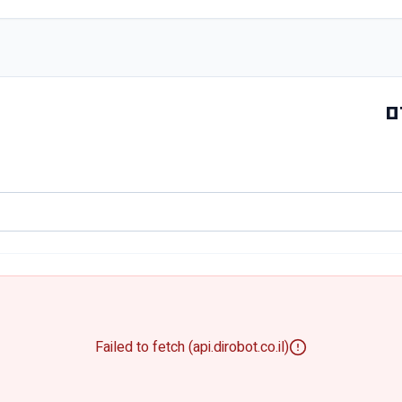
ם
Failed to fetch (api.dirobot.co.il)