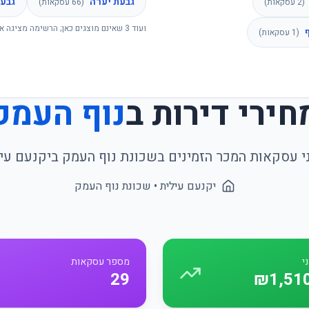
גבעת יערה
גבעת
(
2
עסקאות)
(
66
עסקאות)
ועוד
3
שאינם מוצגים כאן; הרשימה מציגה א
(
1
עסקאות)
חירי דירות ב
נוף העמק
י עסקאות המכר הזמינים בשכונת
נוף העמק
ב
יקנעם עי
יקנעם עילית
• שכונת
נוף העמק
י
מספר עסקאות
29
₪1,51