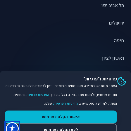
תל אביב יפו
ירושלים
חיפה
ראשון לציון
פתח תקווה
פרטיות ו"עוגיות"
האתר משתמש במדידה סטטיסטית מצטברת. ניתן לבחור אם לאפשר גם הקלטת
חוויית שימוש, ולשנות את הבחירה בכל עת דרך
העדפות פרטיות
בתחתית
האתר. למידע נוסף, עיינו ב
מדיניות הפרטיות
שלנו.
©
2026
Dirobot Real Estate Intelligence. כל הזכויות שמורות.
אישור הקלטת שימוש
פלטפורמת נתונים ובינה מלאכותית לניתוח שוק הנדל״ן.
ללא הקלטת שימוש