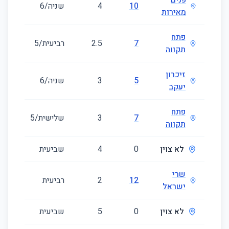
פנים
10
4
שניה/6
99
מאירות
פתח
7
2.5
רביעית/5
87
תקווה
זיכרון
5
3
שניה/6
75
יעקב
פתח
7
3
שלישית/5
87
תקווה
לא צוין
0
4
שביעית
87
שרי
12
2
רביעית
50
ישראל
לא צוין
0
5
שביעית
119