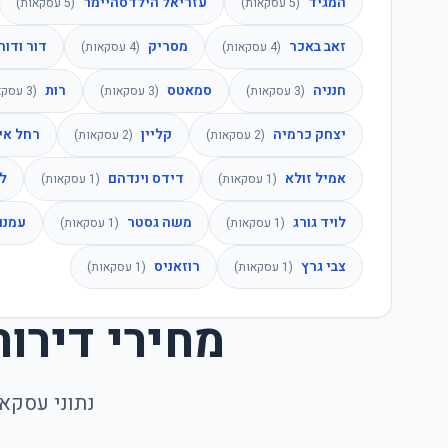
המגיד
עזריאל הילדסהיימר
(
5
עסקאות)
(
5
עסקאות)
זאב באכר
מסריק
דור ודור
(
4
עסקאות)
(
4
עסקאות)
חנניה
סמאטס
רות
(
3
עסקאות)
(
3
עסקאות)
(
3
עסקא
יצחק כרמיה
קליין
רחל אי
(
2
עסקאות)
(
2
עסקאות)
אמיל זולא
דידס וינדהם
לו
(
1
עסקאות)
(
1
עסקאות)
לויד גורג
משה גסטר
עמנו
(
1
עסקאות)
(
1
עסקאות)
צבי גרץ
רוזאניס
(
1
עסקאות)
(
1
עסקאות)
מחירי דירות
נתוני עסקא