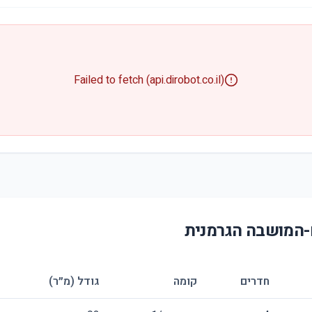
Failed to fetch (api.dirobot.co.il)
המושבה הגרמנית
חדרים
קומה
גודל (מ״ר)