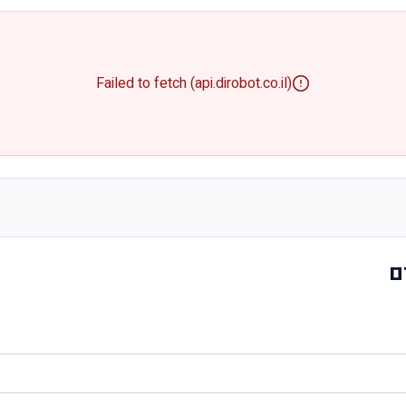
Failed to fetch (api.dirobot.co.il)
ם