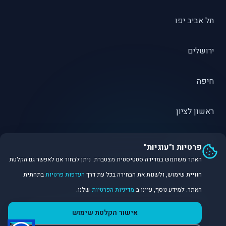
תל אביב יפו
ירושלים
חיפה
ראשון לציון
פתח תקווה
פרטיות ו"עוגיות"
האתר משתמש במדידה סטטיסטית מצטברת. ניתן לבחור אם לאפשר גם הקלטת
חוויית שימוש, ולשנות את הבחירה בכל עת דרך
העדפות פרטיות
בתחתית
האתר. למידע נוסף, עיינו ב
מדיניות הפרטיות
שלנו.
©
2026
Dirobot Real Estate Intelligence. כל הזכויות שמורות.
אישור הקלטת שימוש
פלטפורמת נתונים ובינה מלאכותית לניתוח שוק הנדל״ן.