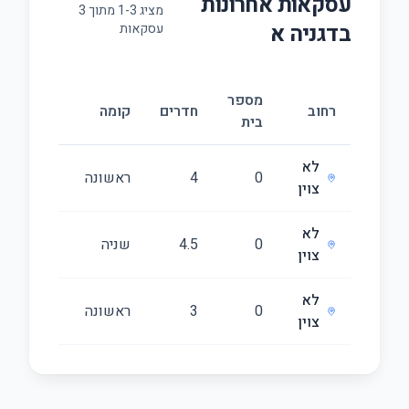
עסקאות אחרונות
מציג
3
-
1
מתוך
3
ב
דגניה א
עסקאות
מספר
גודל
רחוב
חדרים
קומה
בית
(מ״ר)
לא
0
4
ראשונה
75
צוין
לא
0
4.5
שניה
91
צוין
לא
0
3
ראשונה
74
צוין