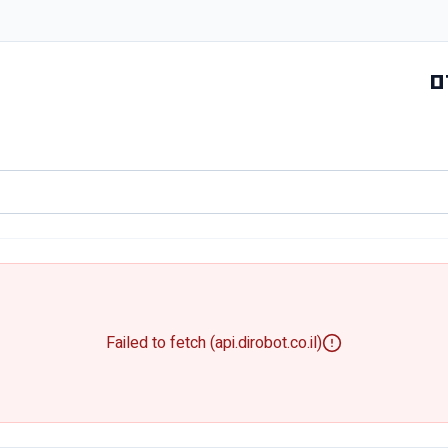
ם
Failed to fetch (api.dirobot.co.il)