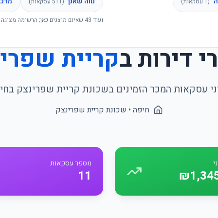
ה
נווה שאנן
מרכז
(
1
עסקאות)
(
511
עסקאות)
ועוד
43
שאינם מוצגים כאן; הרשימה מציגה 
י דירות ב
קריית שפרי
ני עסקאות המכר הזמינים בשכונת
קריית שפרינצק
ב
חי
חיפה
• שכונת
קריית שפרינצק
י
מספר עסקאות
11
₪1,34