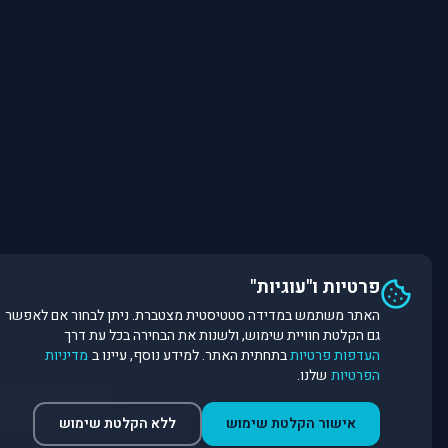
פרטיות ו"עוגיות"
האתר משתמש במדידה סטטיסטית מצטברת. ניתן לבחור אם לאפשר
גם הקלטת חוויית שימוש, ולשנות את הבחירה בכל עת דרך
העדפות פרטיות
בתחתית האתר. למידע נוסף, עיינו ב
מדיניות
הפרטיות
שלנו.
©
2026
Dirobot Real Estate Intelligence. כל הזכויות שמורות. פלטפורמת נתונים ובינה מלאכותית לניתוח שוק הנדל״ן.
אישור הקלטת שימוש
ללא הקלטת שימוש