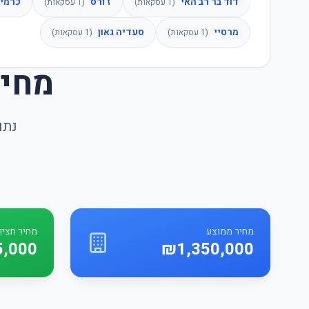
דוד בר רב האי
ז'ורס
כרמי
(
1
עסקאות)
(
1
עסקאות)
מרסיי
סעדיה גאון
(
1
עסקאות)
(
1
עסקאות)
מחיר
נתו
מחיר ממוצע
מחיר חציונ
5,000
₪1,350,000