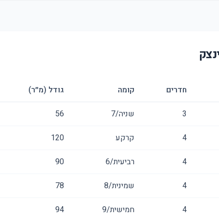
נצק
חדרים
קומה
גודל (מ״ר)
3
שניה/7
56
4
קרקע
120
4
רביעית/6
90
4
שמינית/8
78
4
חמישית/9
94