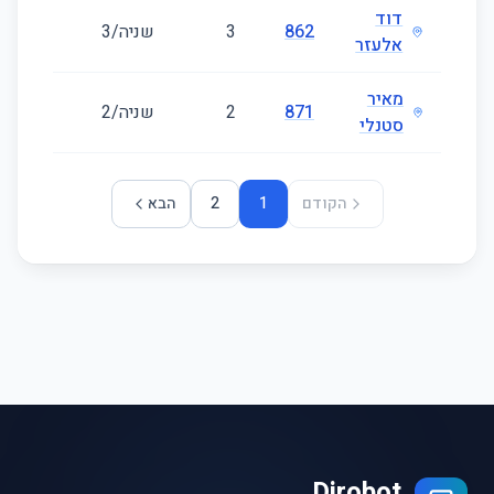
דוד
862
3
שניה/3
59
אלעזר
מאיר
871
2
שניה/2
32
סטנלי
הקודם
1
2
הבא
Dirobot