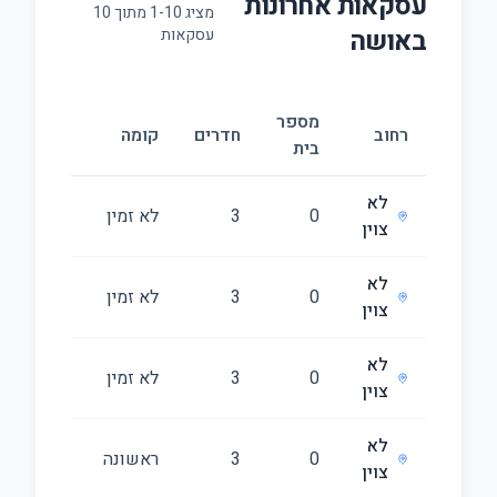
עסקאות אחרונות
מציג
10
-
1
מתוך
10
ב
אושה
עסקאות
מספר
גודל
רחוב
חדרים
קומה
בית
(מ״ר)
לא
0
3
לא זמין
84
צוין
לא
0
3
לא זמין
80
צוין
לא
0
3
לא זמין
107
צוין
לא
0
3
ראשונה
75
צוין