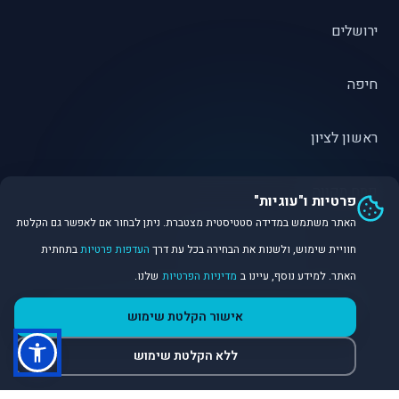
ירושלים
חיפה
ראשון לציון
פתח תקווה
פרטיות ו"עוגיות"
האתר משתמש במדידה סטטיסטית מצטברת. ניתן לבחור אם לאפשר גם הקלטת
חוויית שימוש, ולשנות את הבחירה בכל עת דרך
העדפות פרטיות
בתחתית
האתר. למידע נוסף, עיינו ב
מדיניות הפרטיות
שלנו.
©
2026
Dirobot Real Estate Intelligence. כל הזכויות שמורות.
אישור הקלטת שימוש
פלטפורמת נתונים ובינה מלאכותית לניתוח שוק הנדל״ן.
ללא הקלטת שימוש