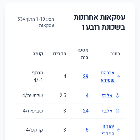
עסקאות אחרונות
מציג
10
-
1
מתוך
534
בשכונת
רובע ו
עסקאות
מספר
גודל
רחוב
חדרים
קומה
בית
(מ״ר)
אברהם
מרתף
96
4
29
שפירא
‎-1‏/4
אלבז
4
2.5
שלישית/4
46
אלבז
24
3
שביעית/4
61
יהודה
5
3
קרקע/4
78
המכבי