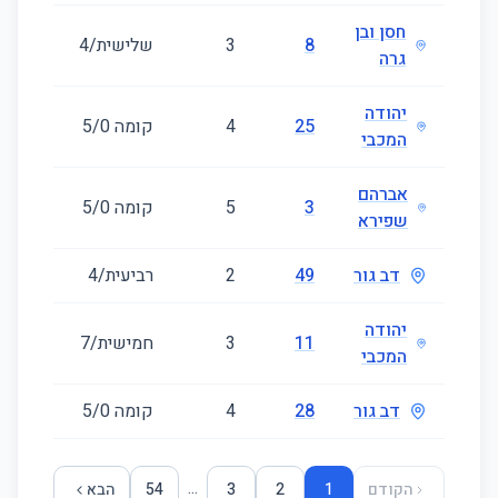
חסן ובן
8
3
שלישית/4
49
גרה
יהודה
25
4
קומה ‎0‏/5
62
המכבי
אברהם
3
5
קומה ‎0‏/5
107
שפירא
דב גור
49
2
רביעית/4
38
יהודה
11
3
חמישית/7
87
המכבי
דב גור
28
4
קומה ‎0‏/5
125
...
הקודם
1
2
3
54
הבא