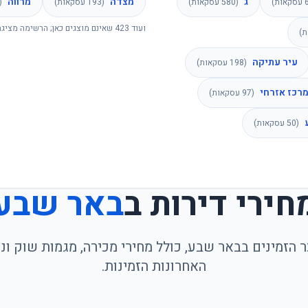
ג
מצדה
מרווה
עסקאות)
(
580
עסקאות)
(
193
עסקאות)
(
ועוד
423
שאינם מוצגים כאן; הרשימה מציגה
)
עיר עתיקה
(
198
עסקאות)
רכז אזרחי
(
97
עסקאות)
(
50
עסקאות)
חירי דירות ב
באר שבע
 הזמינים בבאר שבע, כולל מחירי מכירה, מגמות שוק ו
האחרונות הזמינות.