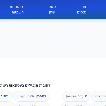
מחירי
נתוני
הזדמנויות
נכסים
שוק
השקעה
רחובות מובילים בעסקאות רשומ
ה
רוזמרין
נחל קד
סקאות)
(
776
עסקאות)
(
329
עסקאות)