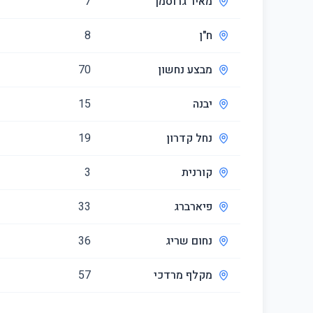
מאיר גרוסמן
7
ח"ן
8
מבצע נחשון
70
יבנה
15
נחל קדרון
19
קורנית
3
פיארברג
33
נחום שריג
36
מקלף מרדכי
57