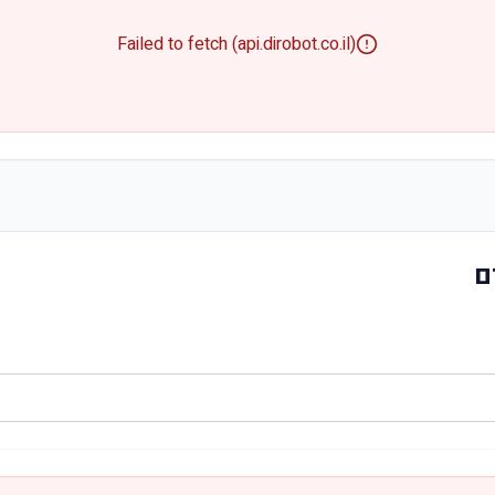
Failed to fetch (api.dirobot.co.il)
ם