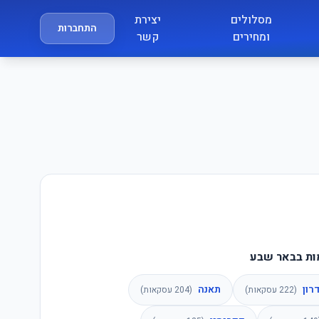
מסלולים
יצירת
התחברות
ומחירים
קשר
ות בבאר שבע
רון
תאנה
(
222
עסקאות)
(
204
עסקאות)