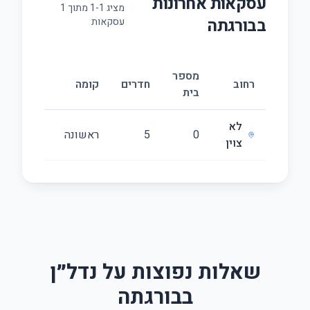
עסקאות אחרונות
מציג
1
-
1
מתוך
1
ב
בורגתה
עסקאות
מספר
גודל
רחוב
חדרים
קומה
בית
(מ״ר)
לא
0
5
ראשונה
205
צוין
שאלות נפוצות על נדל״ן
בבורגתה