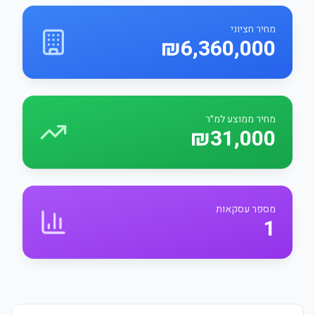
מחיר חציוני
₪6,360,000
מחיר ממוצע למ״ר
₪31,000
מספר עסקאות
1