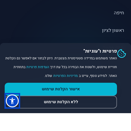
חיפה
ראשון לציון
פתח תקווה
פרטיות ו"עוגיות"
האתר משתמש במדידה סטטיסטית מצטברת. ניתן לבחור אם לאפשר גם הקלטת
חוויית שימוש, ולשנות את הבחירה בכל עת דרך
העדפות פרטיות
בתחתית
האתר. למידע נוסף, עיינו ב
מדיניות הפרטיות
שלנו.
©
2026
Dirobot Real Estate Intelligence. כל הזכויות שמורות.
אישור הקלטת שימוש
פלטפורמת נתונים ובינה מלאכותית לניתוח שוק הנדל״ן.
ללא הקלטת שימוש