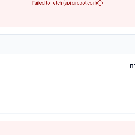
Failed to fetch (api.dirobot.co.il)
ם