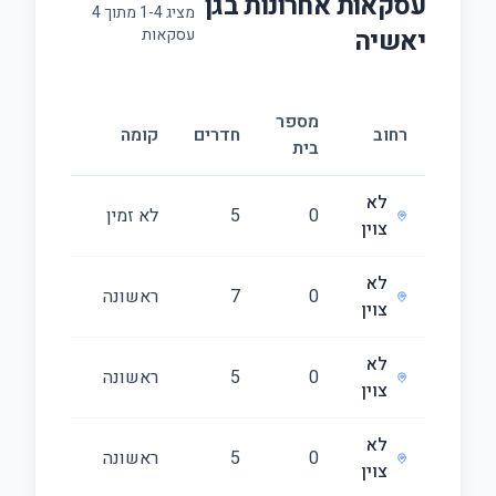
עסקאות אחרונות ב
גן
מציג
4
-
1
מתוך
4
יאשיה
עסקאות
מספר
גודל
רחוב
חדרים
קומה
בית
(מ״ר)
לא
0
5
לא זמין
222
צוין
לא
0
7
ראשונה
220
צוין
לא
0
5
ראשונה
161
צוין
לא
0
5
ראשונה
198
צוין