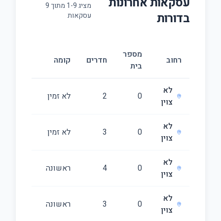
עסקאות אחרונות
מציג
9
-
1
מתוך
9
ב
דורות
עסקאות
מספר
גודל
רחוב
חדרים
קומה
בית
(מ״ר)
לא
0
2
לא זמין
64
צוין
לא
0
3
לא זמין
64
צוין
לא
0
4
ראשונה
72
צוין
לא
0
3
ראשונה
52
צוין