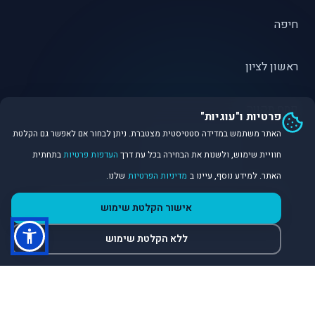
חיפה
ראשון לציון
פתח תקווה
פרטיות ו"עוגיות"
האתר משתמש במדידה סטטיסטית מצטברת. ניתן לבחור אם לאפשר גם הקלטת
חוויית שימוש, ולשנות את הבחירה בכל עת דרך
העדפות פרטיות
בתחתית
האתר. למידע נוסף, עיינו ב
מדיניות הפרטיות
שלנו.
©
2026
Dirobot Real Estate Intelligence. כל הזכויות שמורות.
אישור הקלטת שימוש
פלטפורמת נתונים ובינה מלאכותית לניתוח שוק הנדל״ן.
ללא הקלטת שימוש