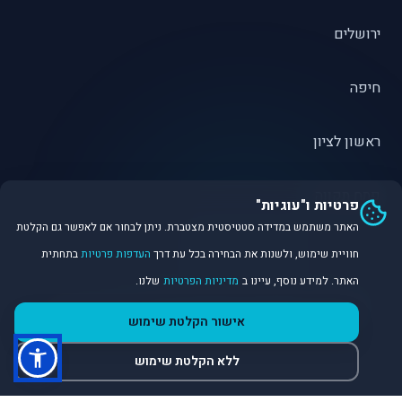
ירושלים
חיפה
ראשון לציון
פתח תקווה
פרטיות ו"עוגיות"
האתר משתמש במדידה סטטיסטית מצטברת. ניתן לבחור אם לאפשר גם הקלטת
חוויית שימוש, ולשנות את הבחירה בכל עת דרך
העדפות פרטיות
בתחתית
האתר. למידע נוסף, עיינו ב
מדיניות הפרטיות
שלנו.
©
2026
Dirobot Real Estate Intelligence. כל הזכויות שמורות.
אישור הקלטת שימוש
פלטפורמת נתונים ובינה מלאכותית לניתוח שוק הנדל״ן.
ללא הקלטת שימוש