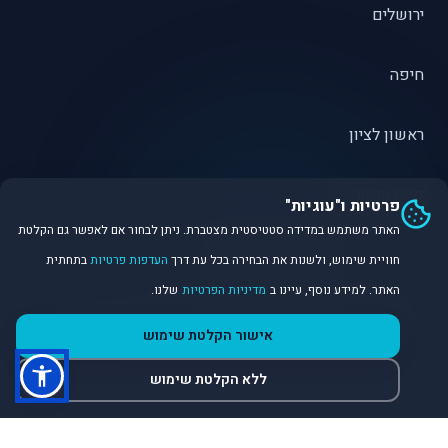
ירושלים
חיפה
ראשון לציון
פתח תקווה
פרטיות ו"עוגיות"
האתר משתמש במדידה סטטיסטית מצטברת. ניתן לבחור אם לאפשר גם הקלטת
חוויית שימוש, ולשנות את הבחירה בכל עת דרך
העדפות פרטיות
בתחתית
האתר. למידע נוסף, עיינו ב
מדיניות הפרטיות
שלנו.
©
2026
Dirobot Real Estate Intelligence. כל הזכויות שמורות.
אישור הקלטת שימוש
פלטפורמת נתונים ובינה מלאכותית לניתוח שוק הנדל״ן.
ללא הקלטת שימוש