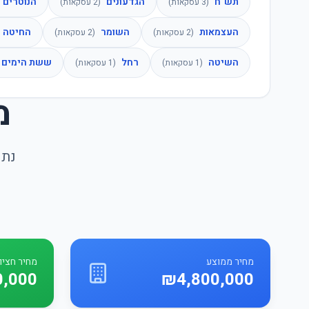
תש"ח
הגדעונים
הנוטרים
(
3
עסקאות)
(
2
עסקאות)
העצמאות
השומר
החיטה
(
2
עסקאות)
(
2
עסקאות)
השיטה
רחל
ששת הימים
(
1
עסקאות)
(
1
עסקאות)
מ
נתו
מחיר ממוצע
מחיר חציונ
0,000
₪4,800,000