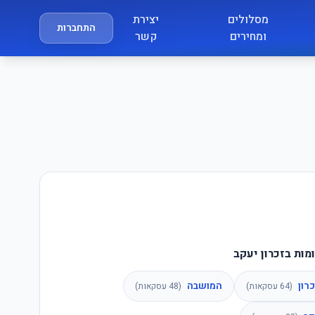
מסלולים
יצירת
התחברות
ומחירים
קשר
ות בזכרון יעקב
רון
המושבה
(
64
עסקאות)
(
48
עסקאות)