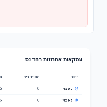
עסקאות אחרונות ב
חד נס
רחוב
מספר בית
ח
לא צוין
0
5
לא צוין
0
6