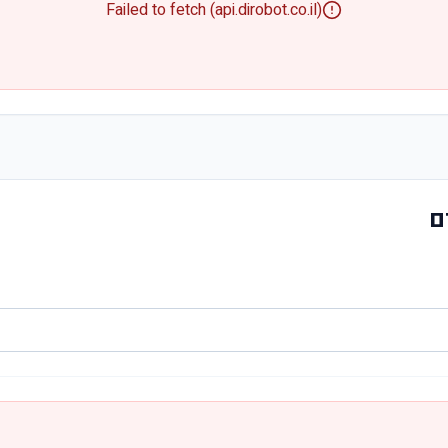
Failed to fetch (api.dirobot.co.il)
ם