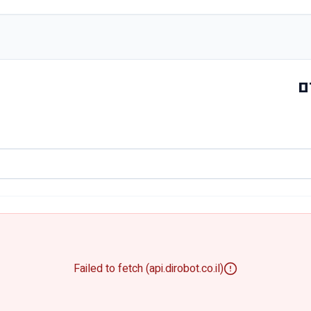
ם
Failed to fetch (api.dirobot.co.il)