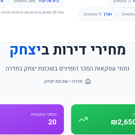
בית אליעזר
עי
(
1
עסקאות)
(
288
עסקאות)
ועוד
20
שאינם מוצגים כאן; הרשימה מציגה 
נערן
סקאות)
(
1
עסקאות)
מחירי דירות ב
יצחק
נתוני עסקאות המכר הזמינים בשכונת
יצחק
ב
חדרה
חדרה
• שכונת
יצחק
י
מספר עסקאות
20
₪2,65