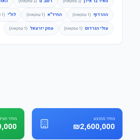
מאיר בר אילן
רשב"ם
האחו
(
2
עסקאות)
(
2
עסקאות)
ההרדוף
החיד"א
לח"י
(
1
עסקאות)
(
1
עסקאות)
(
1
ע
עולי הגרדום
עמק יזרעאל
(
1
עסקאות)
(
1
עסקאות)
מחיר ממוצע
מחיר חציונ
0,000
₪2,600,000