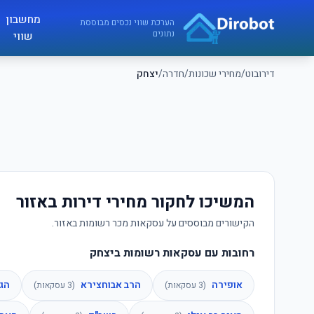
לג לתוכן הראשי
מחשבון
דירובוט
הערכת שווי נכסים מבוססת
נתונים
שווי
דירובוט
/
מחירי שכונות
/
חדרה
/
יצחק
המשיכו לחקור מחירי דירות באזור
הקישורים מבוססים על עסקאות מכר רשומות באזור.
רחובות עם עסקאות רשומות ביצחק
אופירה
הרב אבוחצירא
הג
(
3
עסקאות)
(
3
עסקאות)