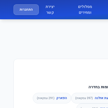
מסלולים
יצירת
התחברות
ומחירים
קשר
מות בחדרה
ת אולגה
הפארק
(
397
עסקאות)
(
291
עסקאות)