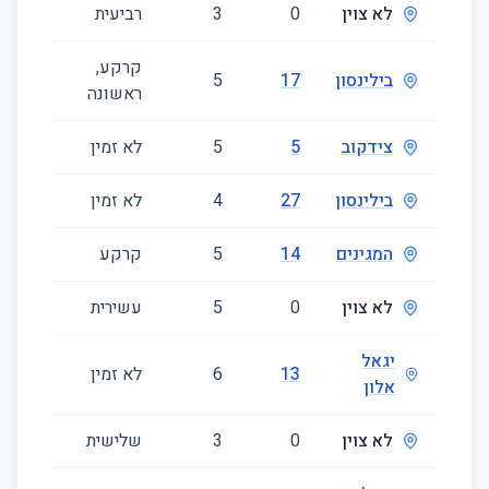
לא צוין
0
3
רביעית
72
קרקע,
בילינסון
17
5
153
ראשונה
צידקוב
5
5
לא זמין
160
בילינסון
27
4
לא זמין
108
המגינים
14
5
קרקע
115
לא צוין
0
5
עשירית
125
יגאל
13
6
לא זמין
260
אלון
לא צוין
0
3
שלישית
80