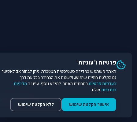
פרטיות ו"עוגיות"
האתר משתמש במדידה סטטיסטית מצטברת. ניתן לבחור אם לאפשר
גם הקלטת חוויית שימוש, ולשנות את הבחירה בכל עת דרך
העדפות פרטיות
בתחתית האתר. למידע נוסף, עיינו ב
מדיניות
הפרטיות
שלנו.
©
2026
Dirobot Real Estate Intelligence. כל הזכויות שמורות. פלטפורמת נתונים ובינה מלאכותית לניתוח שוק הנדל״ן.
אישור הקלטת שימוש
ללא הקלטת שימוש