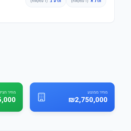
תרנ"א
תרע"ב
(
1
עסקאות)
(
1
עסקאות)
מחיר ממוצע
מחיר חציונ
5,000
₪2,750,000