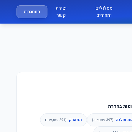
מסלולים
יצירת
התחברות
ומחירים
קשר
מות בחדרה
ת אולגה
הפארק
(
397
עסקאות)
(
291
עסקאות)