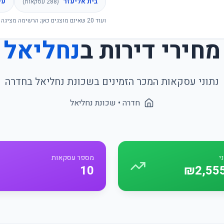
בית אליעזר
עי
(
288
עסקאות)
ועוד
20
שאינם מוצגים כאן; הרשימה מציגה 
מחירי דירות ב
נחליאל
נתוני עסקאות המכר הזמינים בשכונת
נחליאל
ב
חדרה
חדרה
• שכונת
נחליאל
י
מספר עסקאות
10
₪2,55