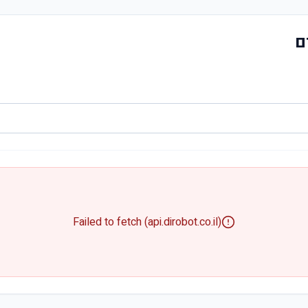
ם
Failed to fetch (api.dirobot.co.il)