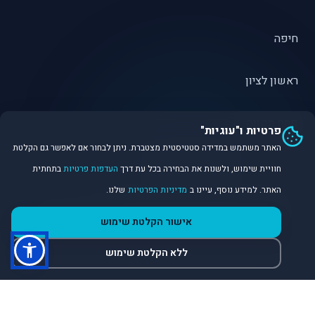
חיפה
ראשון לציון
פתח תקווה
פרטיות ו"עוגיות"
האתר משתמש במדידה סטטיסטית מצטברת. ניתן לבחור אם לאפשר גם הקלטת
חוויית שימוש, ולשנות את הבחירה בכל עת דרך
העדפות פרטיות
בתחתית
האתר. למידע נוסף, עיינו ב
מדיניות הפרטיות
שלנו.
©
2026
Dirobot Real Estate Intelligence. כל הזכויות שמורות.
אישור הקלטת שימוש
פלטפורמת נתונים ובינה מלאכותית לניתוח שוק הנדל״ן.
ללא הקלטת שימוש