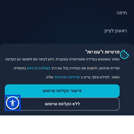
חיפה
ראשון לציון
פתח תקווה
פרטיות ו"עוגיות"
האתר משתמש במדידה סטטיסטית מצטברת. ניתן לבחור אם לאפשר גם הקלטת
חוויית שימוש, ולשנות את הבחירה בכל עת דרך
העדפות פרטיות
בתחתית
האתר. למידע נוסף, עיינו ב
מדיניות הפרטיות
שלנו.
©
2026
Dirobot Real Estate Intelligence. כל הזכויות שמורות.
אישור הקלטת שימוש
פלטפורמת נתונים ובינה מלאכותית לניתוח שוק הנדל״ן.
ללא הקלטת שימוש