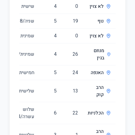
לא צוין
0
4
שישית
10
נוף
19
5
שניה/8
11
לא צוין
0
4
שמינית
01
מנחם
26
4
שמינית/2
11
בגין
האנפה
24
5
חמישית/4
55
הרב
13
5
שלישית
24
קוק
שלוש
הכלניות
22
6
39
עשרה/14
הרב