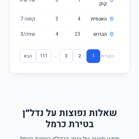
1
3
שלישית
82
קוק
האגמית
4
3
קומה ‎7‏/9
77
הברוש
23
4
שניה/3
98
...
הקודם
1
2
3
111
הבא
שאלות נפוצות על נדל״ן
בטירת כרמל