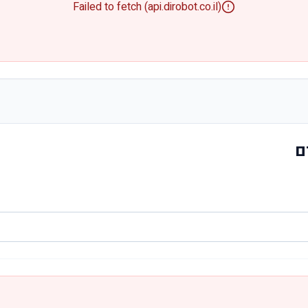
Failed to fetch (api.dirobot.co.il)
ם