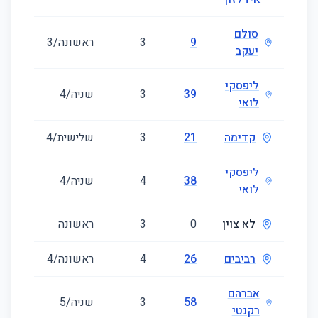
סולם
9
3
ראשונה/3
64
יעקב
ליפסקי
39
3
שניה/4
44
לואי
קדימה
21
3
שלישית/4
70
ליפסקי
38
4
שניה/4
70
לואי
לא צוין
0
3
ראשונה
75
רביבים
26
4
ראשונה/4
77
אברהם
58
3
שניה/5
74
רקנטי