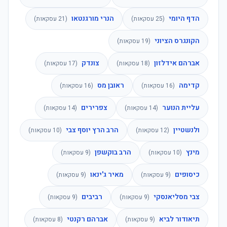
הדף היומי
הנרי מורגנטאו
(
25
עסקאות)
(
21
עסקאות)
הקונגרס הציוני
(
19
עסקאות)
אברהם אידלזון
צונדק
(
18
עסקאות)
(
17
עסקאות)
קדימה
ראובן מס
(
16
עסקאות)
(
16
עסקאות)
עליית הנוער
צפרירים
(
14
עסקאות)
(
14
עסקאות)
ולנשטיין
הרב הרץ יוסף צבי
(
12
עסקאות)
(
10
עסקאות)
מינץ
הרב בוקשפן
(
10
עסקאות)
(
9
עסקאות)
כיסופים
מאיר ג'ינאו
(
9
עסקאות)
(
9
עסקאות)
צבי מסליאנסקי
רביבים
(
9
עסקאות)
(
9
עסקאות)
תיאודור לביא
אברהם רקנטי
(
9
עסקאות)
(
8
עסקאות)