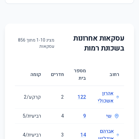
עסקאות אחרונות
מציג
10
-
1
מתוך
856
בשכונת
רמות
עסקאות
מספר
גודל
רחוב
חדרים
קומה
בית
(מ״ר)
אהרון
122
2
קרקע/2
51
אשכולי
שי
9
4
רביעית/5
87
אברהם
14
3
רביעית/4
65
אידלזון