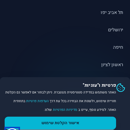
תל אביב יפו
ירושלים
חיפה
ראשון לציון
פתח תקווה
פרטיות ו"עוגיות"
האתר משתמש במדידה סטטיסטית מצטברת. ניתן לבחור אם לאפשר גם הקלטת
חוויית שימוש, ולשנות את הבחירה בכל עת דרך
העדפות פרטיות
בתחתית
האתר. למידע נוסף, עיינו ב
מדיניות הפרטיות
שלנו.
©
2026
Dirobot Real Estate Intelligence. כל הזכויות שמורות.
אישור הקלטת שימוש
פלטפורמת נתונים ובינה מלאכותית לניתוח שוק הנדל״ן.