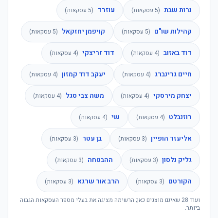
נרות שבת
עוזרד
(
5
עסקאות)
(
5
עסקאות)
קהילות שו"ם
קויפמן יחזקאל
(
5
עסקאות)
(
5
עסקאות)
דוד באזוב
דוד זריצקי
(
4
עסקאות)
(
4
עסקאות)
חיים גרינברג
יעקב דוד קמזון
(
4
עסקאות)
(
4
עסקאות)
יצחק מירסקי
משה צבי סגל
(
4
עסקאות)
(
4
עסקאות)
רוזנבלט
שי
(
4
עסקאות)
(
4
עסקאות)
אליעזר הופיין
בן עטר
(
3
עסקאות)
(
3
עסקאות)
גליק נלסון
ההבטחה
(
3
עסקאות)
(
3
עסקאות)
הקורטם
הרב אור שרגא
(
3
עסקאות)
(
3
עסקאות)
ועוד
28
שאינם מוצגים כאן; הרשימה מציגה את בעלי מספר העסקאות הגבוה
ביותר.