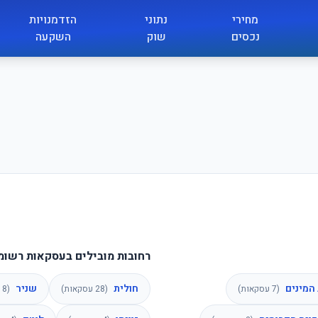
מחירי
נתוני
הזדמנויות
נכסים
שוק
השקעה
רחובות מובילים בעסקאות רשומ
המינים
חולית
שניר
(
7
עסקאות)
(
28
עסקאות)
(
8
ע