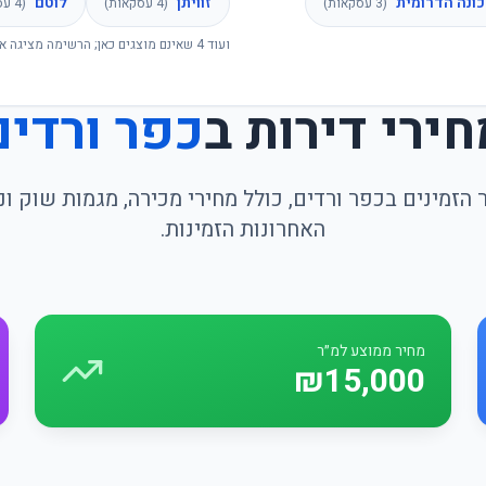
ונה הדרומית
זוויתן
לוטם
(
3
עסקאות)
(
4
עסקאות)
(
4
עס
ועוד
4
שאינם מוצגים כאן; הרשימה מציגה א
חירי דירות ב
כפר ורדים
הזמינים בכפר ורדים, כולל מחירי מכירה, מגמות שוק 
האחרונות הזמינות.
מחיר ממוצע למ״ר
₪15,000