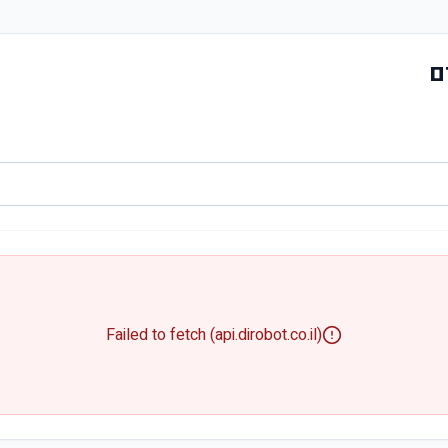
ם
Failed to fetch (api.dirobot.co.il)