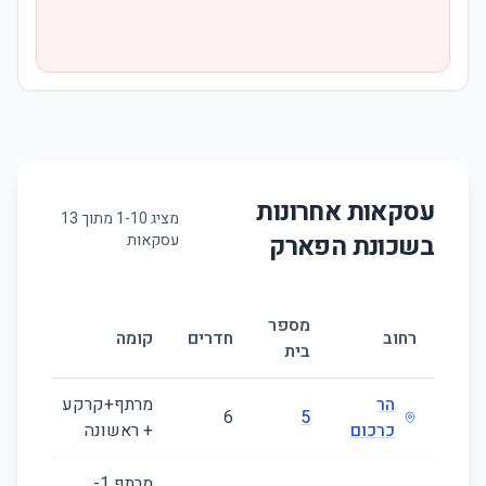
עסקאות אחרונות
מציג
10
-
1
מתוך
13
בשכונת
הפארק
עסקאות
מספר
גודל
רחוב
חדרים
קומה
בית
(מ״ר
הר
מרתף+קרקע
199
6
5
כרכום
+ ראשונה
מרתף ‎-1‏,