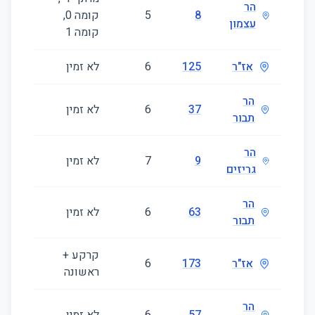
הר
8
5
קומה ‎0‏,
220
עצמון
קומה ‎1‏
אז"ר
125
6
לא זמין
223
הר
37
6
לא זמין
290
תבור
הר
9
7
לא זמין
230
גריזים
הר
63
6
לא זמין
183
תבור
קרקע +
אז"ר
173
6
161
ראשונה
הר