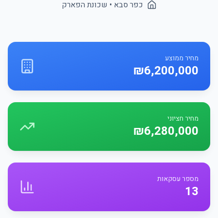
כפר סבא
• שכונת
הפארק
מחיר ממוצע
₪6,200,000
מחיר חציוני
₪6,280,000
מספר עסקאות
13