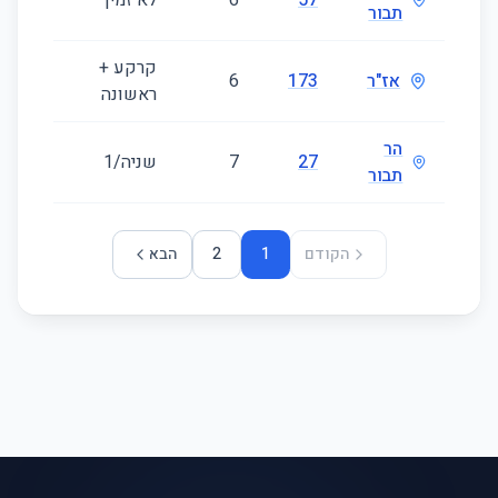
57
6
לא זמין
235
תבור
קרקע +
אז"ר
173
6
161
ראשונה
הר
27
7
שניה/1
232
תבור
הקודם
1
2
הבא