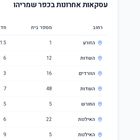
עסקאות אחרונות ב
כפר שמריהו
רחוב
מספר בית
חדר
הזורע
1
1.5
השדות
12
6
הוורדים
16
3
השדות
48
7
החורש
5
5
האילנות
22
6
האילנות
5
9