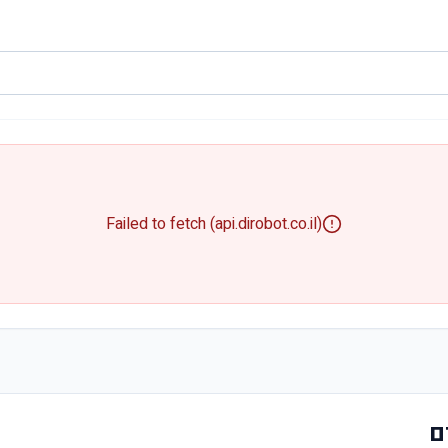
Failed to fetch (api.dirobot.co.il)
ם