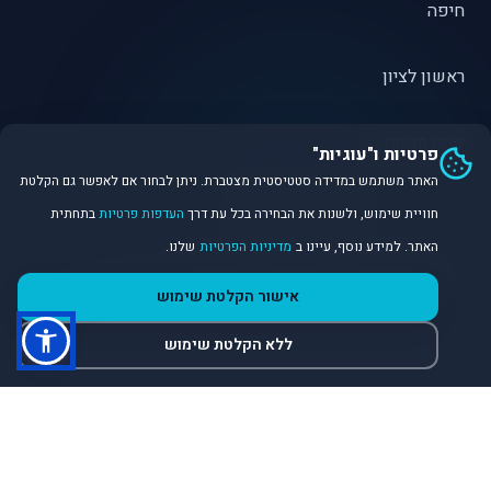
חיפה
ראשון לציון
פתח תקווה
פרטיות ו"עוגיות"
האתר משתמש במדידה סטטיסטית מצטברת. ניתן לבחור אם לאפשר גם הקלטת
חוויית שימוש, ולשנות את הבחירה בכל עת דרך
העדפות פרטיות
בתחתית
האתר. למידע נוסף, עיינו ב
מדיניות הפרטיות
שלנו.
©
2026
Dirobot Real Estate Intelligence. כל הזכויות שמורות.
אישור הקלטת שימוש
פלטפורמת נתונים ובינה מלאכותית לניתוח שוק הנדל״ן.
ללא הקלטת שימוש