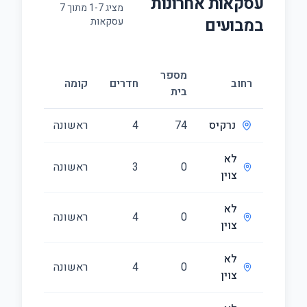
עסקאות אחרונות
מציג
7
-
1
מתוך
7
ב
מבועים
עסקאות
מספר
גודל
רחוב
חדרים
קומה
בית
(מ״ר)
נרקיס
74
4
ראשונה
92
לא
0
3
ראשונה
81
צוין
לא
0
4
ראשונה
120
צוין
לא
0
4
ראשונה
121
צוין