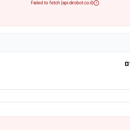
Failed to fetch (api.dirobot.co.il)
ם