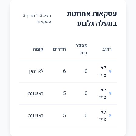
עסקאות אחרונות
מציג
3
-
1
מתוך
3
ב
מעלה גלבוע
עסקאות
מספר
גודל
רחוב
חדרים
קומה
בית
(מ״ר)
לא
0
6
לא זמין
180
צוין
לא
0
5
ראשונה
168
צוין
לא
0
5
ראשונה
157
צוין