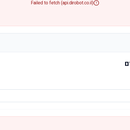
Failed to fetch (api.dirobot.co.il)
ם