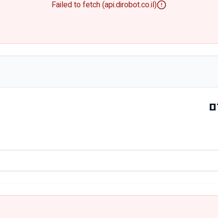
Failed to fetch (api.dirobot.co.il)
ם