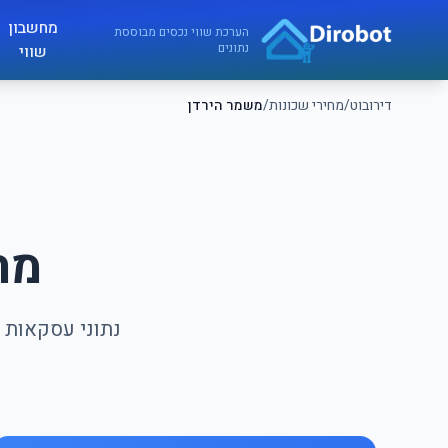
לג לתוכן הראשי
מחשבון
דירובוט
הערכת שווי נכסים מבוססת
נתונים
שווי
דירובוט
/
מחירי שכונות
/
משמר הירדן
מח
נתוני עסקאות ה