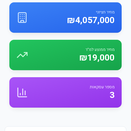
מחיר חציוני
₪4,057,000
מחיר ממוצע למ״ר
₪19,000
מספר עסקאות
3