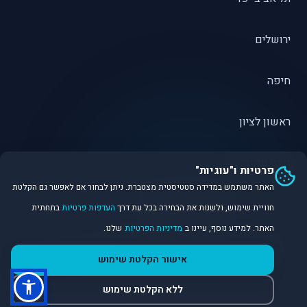
ירושלים
חיפה
ראשון לציון
פתח תקווה
פרטיות ו"עוגיות"
האתר משתמש במדידה סטטיסטית מצטברת. ניתן לבחור אם לאפשר גם הקלטת
חוויית שימוש, ולשנות את הבחירה בכל עת דרך
העדפות פרטיות
בתחתית
האתר. למידע נוסף, עיינו ב
מדיניות הפרטיות
שלנו.
©
2026
Dirobot Real Estate Intelligence. כל הזכויות שמורות.
אישור הקלטת שימוש
פלטפורמת נתונים ובינה מלאכותית לניתוח שוק הנדל״ן.
ללא הקלטת שימוש