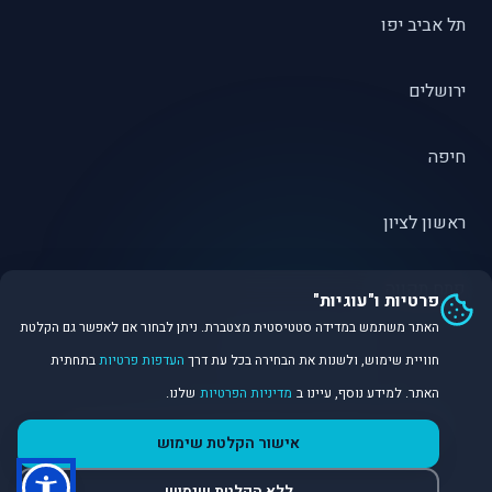
תל אביב יפו
ירושלים
חיפה
ראשון לציון
פתח תקווה
פרטיות ו"עוגיות"
האתר משתמש במדידה סטטיסטית מצטברת. ניתן לבחור אם לאפשר גם הקלטת
חוויית שימוש, ולשנות את הבחירה בכל עת דרך
העדפות פרטיות
בתחתית
האתר. למידע נוסף, עיינו ב
מדיניות הפרטיות
שלנו.
©
2026
Dirobot Real Estate Intelligence. כל הזכויות שמורות.
אישור הקלטת שימוש
פלטפורמת נתונים ובינה מלאכותית לניתוח שוק הנדל״ן.
ללא הקלטת שימוש