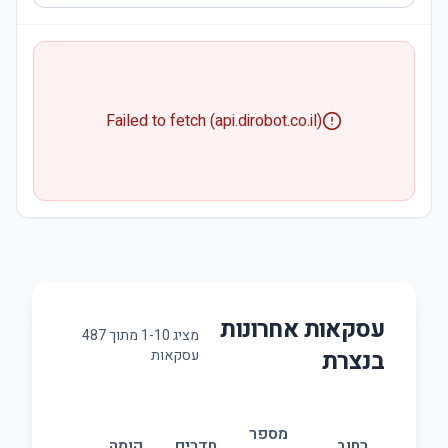
Failed to fetch (api.dirobot.co.il)
עסקאות אחרונות
מציג
10
-
1
מתוך
487
ב
נצרת
עסקאות
מספר
גודל
רחוב
חדרים
קומה