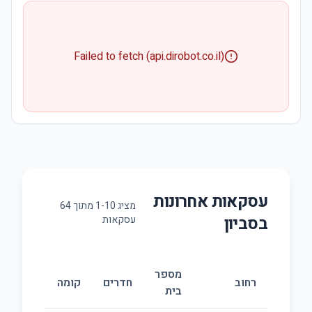
Failed to fetch (api.dirobot.co.il)
עסקאות אחרונות
מציג
10
-
1
מתוך
64
ב
סביון
עסקאות
מספר
גודל
רחוב
חדרים
קומה
בית
(מ״ר)