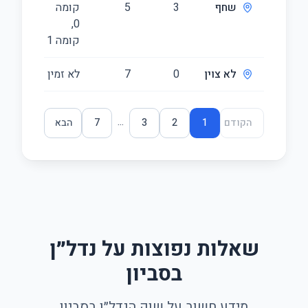
שחף
3
5
קומה
343
‎0‏,
קומה ‎1‏
לא צוין
0
7
לא זמין
444
...
הקודם
1
2
3
7
הבא
שאלות נפוצות על נדל״ן
בסביון
מידע חשוב על שוק הנדל״ן בסביון