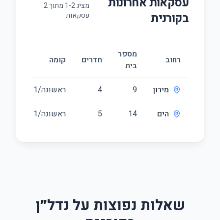
עסקאות אחרונות
מציג
2
-
1
מתוך
2
ב
קורנית
עסקאות
מספר
גודל
רחוב
חדרים
קומה
בית
(מ״ר)
מירון
9
4
ראשונה/1
110
הים
14
5
ראשונה/1
167
שאלות נפוצות על נדל״ן