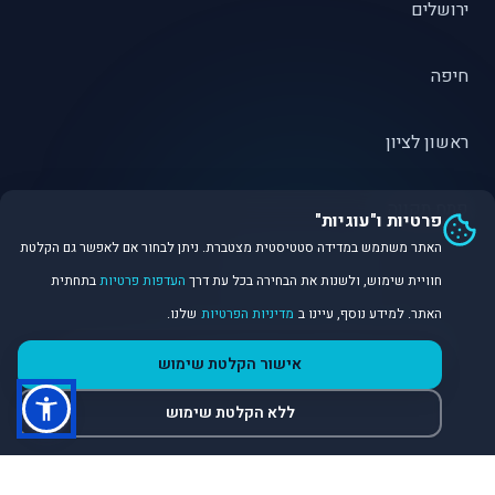
ירושלים
חיפה
ראשון לציון
פתח תקווה
פרטיות ו"עוגיות"
האתר משתמש במדידה סטטיסטית מצטברת. ניתן לבחור אם לאפשר גם הקלטת
חוויית שימוש, ולשנות את הבחירה בכל עת דרך
העדפות פרטיות
בתחתית
האתר. למידע נוסף, עיינו ב
מדיניות הפרטיות
שלנו.
©
2026
Dirobot Real Estate Intelligence. כל הזכויות שמורות.
אישור הקלטת שימוש
פלטפורמת נתונים ובינה מלאכותית לניתוח שוק הנדל״ן.
ללא הקלטת שימוש