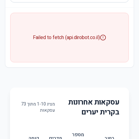
Failed to fetch (api.dirobot.co.il)
עסקאות אחרונות
מציג
10
-
1
מתוך
73
ב
קרית יערים
עסקאות
מספר
גודל
רחוב
חדרים
קומה